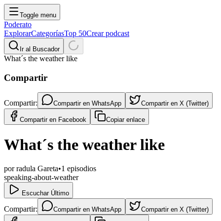
Toggle menu
Poderato
Explorar
Categorías
Top 50
Crear podcast
Ir al Buscador
What´s the weather like
Compartir
Compartir:
Compartir en
WhatsApp
Compartir en
X (Twitter)
Compartir en
Facebook
Copiar enlace
What´s the weather like
por
radula Gareta
•
1
episodios
speaking-about-weather
Escuchar Último
Compartir:
Compartir en
WhatsApp
Compartir en
X (Twitter)