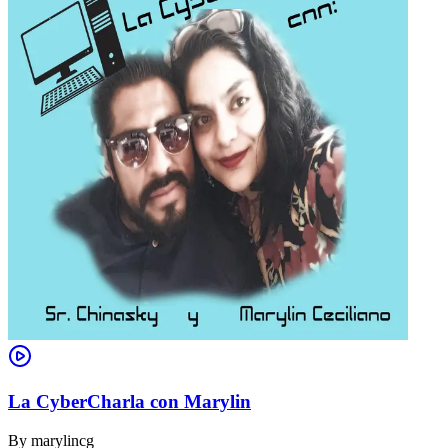
La CyberCharla con Marylin
By
marylincg