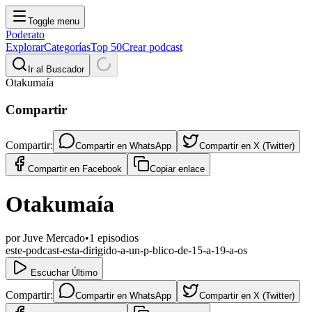
Toggle menu
Poderato
Explorar
Categorías
Top 50
Crear podcast
Ir al Buscador
Otakumaía
Compartir
Compartir:
Compartir en
WhatsApp
Compartir en
X (Twitter)
Compartir en
Facebook
Copiar enlace
Otakumaía
por
Juve Mercado
•
1
episodios
este-podcast-esta-dirigido-a-un-p-blico-de-15-a-19-a-os
Escuchar Último
Compartir:
Compartir en
WhatsApp
Compartir en
X (Twitter)