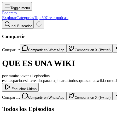
Toggle menu
Poderato
Explorar
Categorías
Top 50
Crear podcast
Ir al Buscador
Compartir
Compartir:
Compartir en
WhatsApp
Compartir en
X (Twitter)
QUE ES UNA WIKI
por
ramiro joven
•
1
episodios
este-espacio-esta-creado-para-explicar-a-todos-qu-es-una-wiki-como-f
Escuchar Último
Compartir:
Compartir en
WhatsApp
Compartir en
X (Twitter)
Todos los Episodios