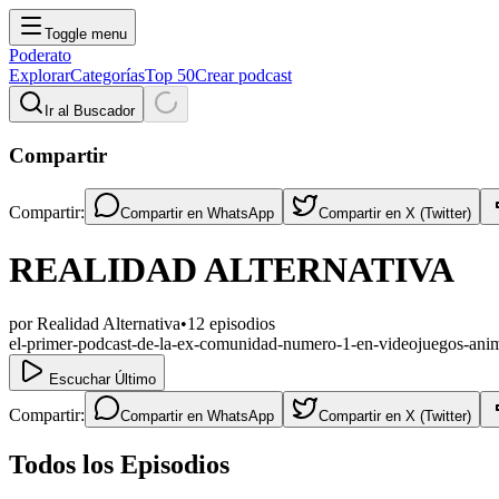
Toggle menu
Poderato
Explorar
Categorías
Top 50
Crear podcast
Ir al Buscador
Compartir
Compartir:
Compartir en
WhatsApp
Compartir en
X (Twitter)
REALIDAD ALTERNATIVA
por
Realidad Alternativa
•
12
episodios
el-primer-podcast-de-la-ex-comunidad-numero-1-en-videojuegos-an
Escuchar Último
Compartir:
Compartir en
WhatsApp
Compartir en
X (Twitter)
Todos los Episodios