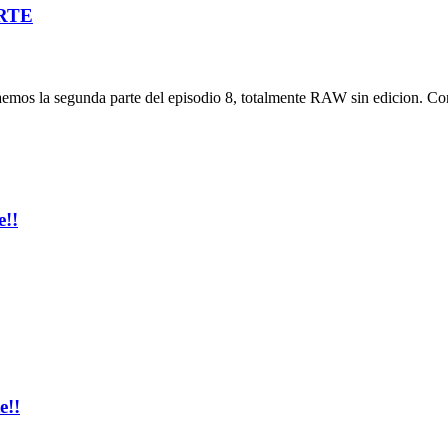
ARTE
traemos la segunda parte del episodio 8, totalmente RAW sin edicion. Co
e!!
e!!