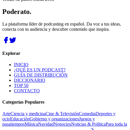
Poderato
.
La plataforma líder de podcasting en español. Da voz a tus ideas,
conecta con tu audiencia y descubre contenido que inspira.
Explorar
INICIO
¿QUÉ ES UN PODCAST?
GUÍA DE DISTRIBUCIÓN
DICCIONARIO
TOP 50
CONTACTO
Categorías Populares
Arte
Ciencia y medicina
Cine & Televisión
Comedia
Deportes y
ocio
Educación
Gobierno y organizaciones
Juegos y
pasatiempos
Música
Navidad
Negocios
Noticias & Política
Para toda la