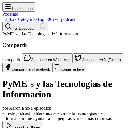
Toggle menu
Poderato
Explorar
Categorías
Top 50
Crear podcast
Ir al Buscador
PyME`s y las Tecnologias de Informacion
Compartir
Compartir:
Compartir en
WhatsApp
Compartir en
X (Twitter)
Compartir en
Facebook
Copiar enlace
PyME`s y las Tecnologias de
Informacion
por
Aaron Enc
•
1
episodios
en-este-podcast-hablaremos-acerca-de-la-tecnologias-de-
informacion-que-ayudan-a-las-pequ-as-y-medianas-empresas
Escuchar Último