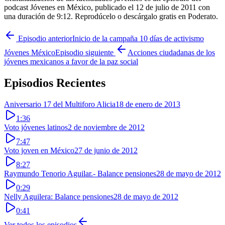
podcast Jóvenes en México, publicado el 12 de julio de 2011 con
una duración de 9:12. Reprodúcelo o descárgalo gratis en Poderato.
Episodio anterior
Inicio de la campaña 10 días de activismo
Jóvenes México
Episodio siguiente
Acciones ciudadanas de los
jóvenes mexicanos a favor de la paz social
Episodios Recientes
Aniversario 17 del Multiforo Alicia
18 de enero de 2013
1:36
Voto jóvenes latinos
2 de noviembre de 2012
7:47
Voto joven en México
27 de junio de 2012
8:27
Raymundo Tenorio Aguilar.- Balance pensiones
28 de mayo de 2012
0:29
Nelly Aguilera: Balance pensiones
28 de mayo de 2012
0:41
Ver todos los episodios