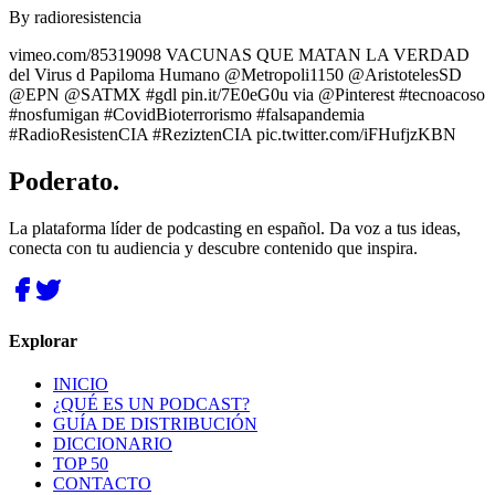
By
radioresistencia
vimeo.com/85319098 VACUNAS QUE MATAN LA VERDAD
del Virus d Papiloma Humano @Metropoli1150 @AristotelesSD
@EPN @SATMX #gdl pin.it/7E0eG0u via @Pinterest #tecnoacoso
#nosfumigan #CovidBioterrorismo #falsapandemia
#RadioResistenCIA #ReziztenCIA pic.twitter.com/iFHufjzKBN
Poderato
.
La plataforma líder de podcasting en español. Da voz a tus ideas,
conecta con tu audiencia y descubre contenido que inspira.
Explorar
INICIO
¿QUÉ ES UN PODCAST?
GUÍA DE DISTRIBUCIÓN
DICCIONARIO
TOP 50
CONTACTO