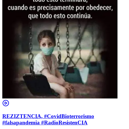
REZIZTENCIA, #CovidBioterrorismo
#falsapandemia #RadioResistenCIA