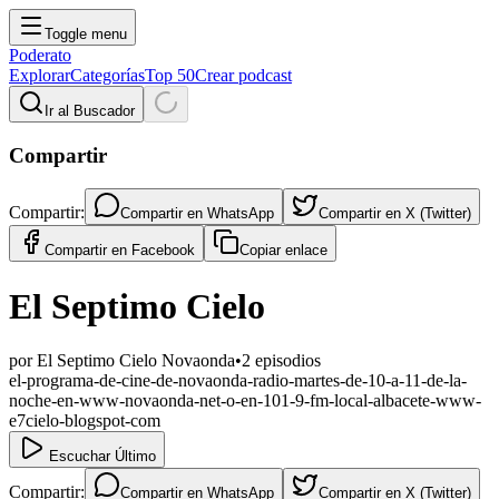
Toggle menu
Poderato
Explorar
Categorías
Top 50
Crear podcast
Ir al Buscador
Compartir
Compartir:
Compartir en
WhatsApp
Compartir en
X (Twitter)
Compartir en
Facebook
Copiar enlace
El Septimo Cielo
por
El Septimo Cielo Novaonda
•
2
episodios
el-programa-de-cine-de-novaonda-radio-martes-de-10-a-11-de-la-
noche-en-www-novaonda-net-o-en-101-9-fm-local-albacete-www-
e7cielo-blogspot-com
Escuchar Último
Compartir:
Compartir en
WhatsApp
Compartir en
X (Twitter)