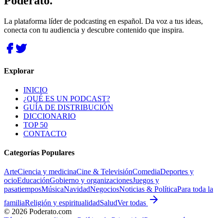
Poderato
.
La plataforma líder de podcasting en español. Da voz a tus ideas,
conecta con tu audiencia y descubre contenido que inspira.
Explorar
INICIO
¿QUÉ ES UN PODCAST?
GUÍA DE DISTRIBUCIÓN
DICCIONARIO
TOP 50
CONTACTO
Categorías Populares
Arte
Ciencia y medicina
Cine & Televisión
Comedia
Deportes y
ocio
Educación
Gobierno y organizaciones
Juegos y
pasatiempos
Música
Navidad
Negocios
Noticias & Política
Para toda la
familia
Religión y espiritualidad
Salud
Ver todas
©
2026
Poderato.com