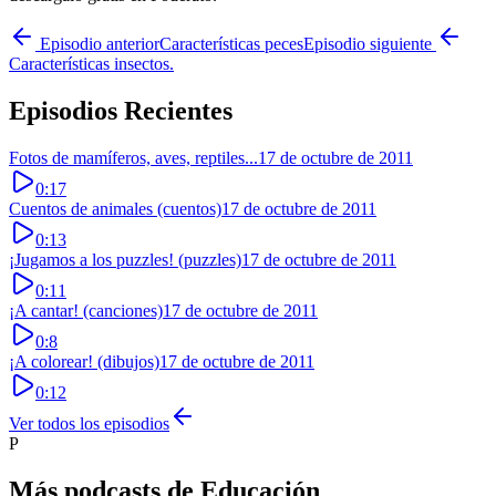
Episodio anterior
Características peces
Episodio siguiente
Características insectos.
Episodios Recientes
Fotos de mamíferos, aves, reptiles...
17 de octubre de 2011
0:17
Cuentos de animales (cuentos)
17 de octubre de 2011
0:13
¡Jugamos a los puzzles! (puzzles)
17 de octubre de 2011
0:11
¡A cantar! (canciones)
17 de octubre de 2011
0:8
¡A colorear! (dibujos)
17 de octubre de 2011
0:12
Ver todos los episodios
P
Más podcasts de
Educación