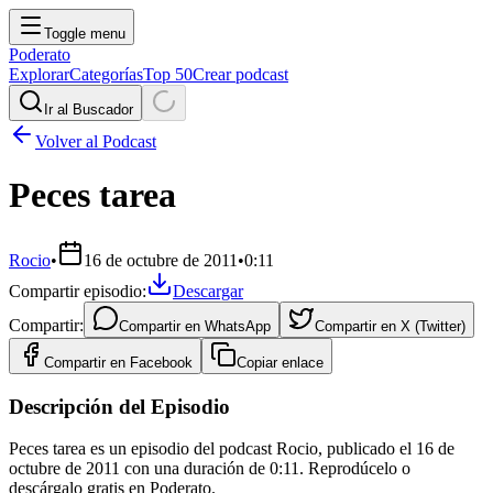
Toggle menu
Poderato
Explorar
Categorías
Top 50
Crear podcast
Ir al Buscador
Volver al Podcast
Peces tarea
Rocio
•
16 de octubre de 2011
•
0:11
Compartir episodio:
Descargar
Compartir:
Compartir en
WhatsApp
Compartir en
X (Twitter)
Compartir en
Facebook
Copiar enlace
Descripción del Episodio
Peces tarea es un episodio del podcast Rocio, publicado el 16 de
octubre de 2011 con una duración de 0:11. Reprodúcelo o
descárgalo gratis en Poderato.