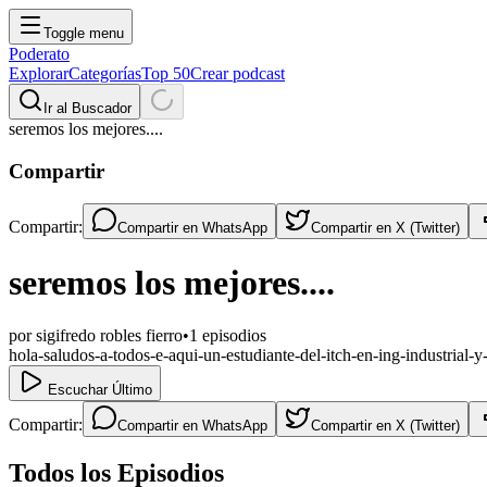
Toggle menu
Poderato
Explorar
Categorías
Top 50
Crear podcast
Ir al Buscador
seremos los mejores....
Compartir
Compartir:
Compartir en
WhatsApp
Compartir en
X (Twitter)
seremos los mejores....
por
sigifredo robles fierro
•
1
episodios
hola-saludos-a-todos-e-aqui-un-estudiante-del-itch-en-ing-industrial-y
Escuchar Último
Compartir:
Compartir en
WhatsApp
Compartir en
X (Twitter)
Todos los Episodios