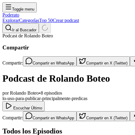
Toggle menu
Poderato
Explorar
Categorías
Top 50
Crear podcast
Ir al Buscador
Podcast de Rolando Boteo
Compartir
Compartir:
Compartir en
WhatsApp
Compartir en
X (Twitter)
Podcast de Rolando Boteo
por
Rolando Boteo
•
8
episodios
lo-uso-para-publicar-principalmente-predicas
Escuchar Último
Compartir:
Compartir en
WhatsApp
Compartir en
X (Twitter)
Todos los Episodios