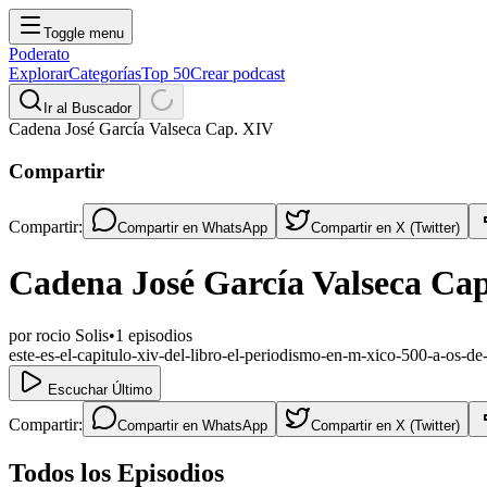
Toggle menu
Poderato
Explorar
Categorías
Top 50
Crear podcast
Ir al Buscador
Cadena José García Valseca Cap. XIV
Compartir
Compartir:
Compartir en
WhatsApp
Compartir en
X (Twitter)
Cadena José García Valseca Ca
por
rocio Solis
•
1
episodios
este-es-el-capitulo-xiv-del-libro-el-periodismo-en-m-xico-500-a-os-de
Escuchar Último
Compartir:
Compartir en
WhatsApp
Compartir en
X (Twitter)
Todos los Episodios