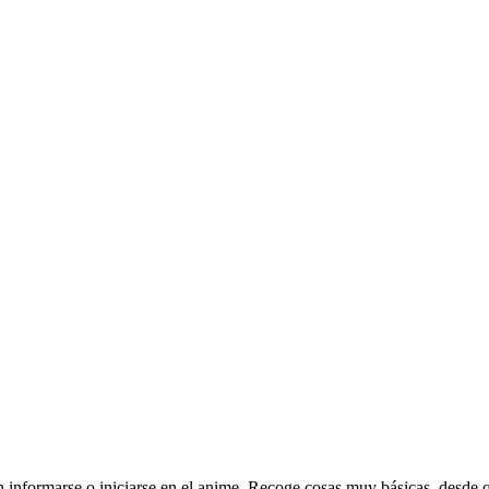
ran informarse o iniciarse en el anime. Recoge cosas muy básicas, desde