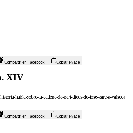
Compartir en
Facebook
Copiar enlace
p. XIV
-historia-habla-sobre-la-cadena-de-peri-dicos-de-jose-garc-a-valseca
Compartir en
Facebook
Copiar enlace