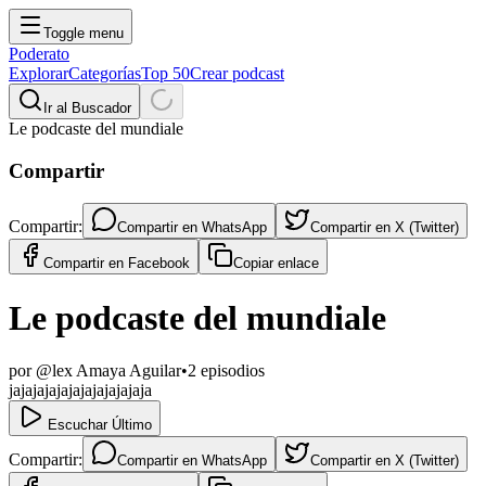
Toggle menu
Poderato
Explorar
Categorías
Top 50
Crear podcast
Ir al Buscador
Le podcaste del mundiale
Compartir
Compartir:
Compartir en
WhatsApp
Compartir en
X (Twitter)
Compartir en
Facebook
Copiar enlace
Le podcaste del mundiale
por
@lex Amaya Aguilar
•
2
episodios
jajajajajajajajajajajaja
Escuchar Último
Compartir:
Compartir en
WhatsApp
Compartir en
X (Twitter)