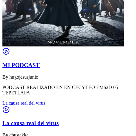
MI PODCAST
By
hugojesusjunio
PODCAST REALIZADO EN EN CECYTEO EMSaD 05
TEPETLAPA
La causa real del virus
La causa real del virus
By
chustakka