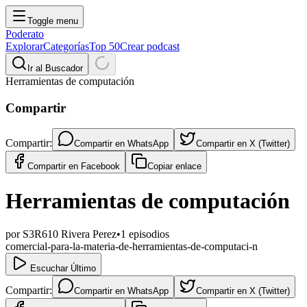
Toggle menu
Poderato
Explorar
Categorías
Top 50
Crear podcast
Ir al Buscador
Herramientas de computación
Compartir
Compartir:
Compartir en
WhatsApp
Compartir en
X (Twitter)
Compartir en
Facebook
Copiar enlace
Herramientas de computación
por
S3R610 Rivera Perez
•
1
episodios
comercial-para-la-materia-de-herramientas-de-computaci-n
Escuchar Último
Compartir:
Compartir en
WhatsApp
Compartir en
X (Twitter)