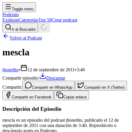
Toggle menu
Poderato
Explorar
Categorías
Top 50
Crear podcast
Ir al Buscador
Volver al Podcast
mescla
jhonelito
•
12 de septiembre de 2011
•
3:40
Compartir episodio:
Descargar
Compartir:
Compartir en
WhatsApp
Compartir en
X (Twitter)
Compartir en
Facebook
Copiar enlace
Descripción del Episodio
mescla es un episodio del podcast jhonelito, publicado el 12 de
septiembre de 2011 con una duración de 3:40. Reprodúcelo o
descárgalo gratis en Poderato.