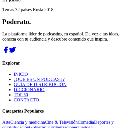
Temas 32 paises Rusia 2018
Poderato
.
La plataforma líder de podcasting en español. Da voz a tus ideas,
conecta con tu audiencia y descubre contenido que inspira.
Explorar
INICIO
¿QUÉ ES UN PODCAST?
GUÍA DE DISTRIBUCIÓN
DICCIONARIO
TOP 50
CONTACTO
Categorías Populares
Arte
Ciencia y medicina
Cine & Televisión
Comedia
Deportes y
ocio
Educación
Gobierno y organizaciones
Juegos y