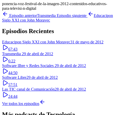
ponencia-voz-festival-de-la-imagen-2012-contenidos-educativos-
para-televisi-n-digital
Episodio anterior
Transmedia
Episodio siguiente
Educacipon
Siglo XXI con John Moravec
Episodios Recientes
Educacipon Siglo XXI con John Moravec
31 de mayo de 2012
67:43
Transmedia
29 de abril de 2012
6:22
Software lIbre y Redes Sociales
29 de abril de 2012
44:50
Software Libre
29 de abril de 2012
57:51
Las TIC canal de Comunicación
28 de abril de 2012
24:44
Ver todos los episodios
Más podcasts de
Tecnología