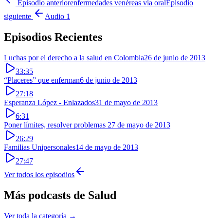
Episodio anterior
enfermedades venéreas vía oral
Episodio
siguiente
Audio 1
Episodios Recientes
Luchas por el derecho a la salud en Colombia
26 de junio de 2013
33:35
“Placeres” que enferman
6 de junio de 2013
27:18
Esperanza López - Enlazados
31 de mayo de 2013
6:31
Poner límites, resolver problemas
27 de mayo de 2013
26:29
Familias Unipersonales
14 de mayo de 2013
27:47
Ver todos los episodios
Más podcasts de
Salud
Ver toda la categoría →