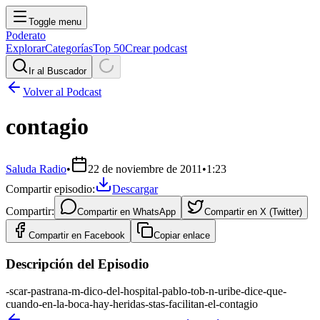
Toggle menu
Poderato
Explorar
Categorías
Top 50
Crear podcast
Ir al Buscador
Volver al Podcast
contagio
Saluda Radio
•
22 de noviembre de 2011
•
1:23
Compartir episodio:
Descargar
Compartir:
Compartir en
WhatsApp
Compartir en
X (Twitter)
Compartir en
Facebook
Copiar enlace
Descripción del Episodio
-scar-pastrana-m-dico-del-hospital-pablo-tob-n-uribe-dice-que-
cuando-en-la-boca-hay-heridas-stas-facilitan-el-contagio