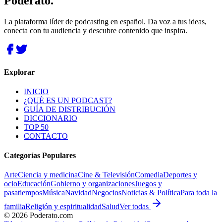
Poderato
.
La plataforma líder de podcasting en español. Da voz a tus ideas,
conecta con tu audiencia y descubre contenido que inspira.
Explorar
INICIO
¿QUÉ ES UN PODCAST?
GUÍA DE DISTRIBUCIÓN
DICCIONARIO
TOP 50
CONTACTO
Categorías Populares
Arte
Ciencia y medicina
Cine & Televisión
Comedia
Deportes y
ocio
Educación
Gobierno y organizaciones
Juegos y
pasatiempos
Música
Navidad
Negocios
Noticias & Política
Para toda la
familia
Religión y espiritualidad
Salud
Ver todas
©
2026
Poderato.com