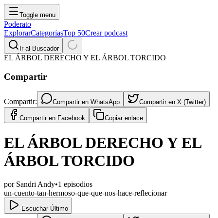
Toggle menu
Poderato
Explorar
Categorías
Top 50
Crear podcast
Ir al Buscador
EL ÁRBOL DERECHO Y EL ÁRBOL TORCIDO
Compartir
Compartir:
Compartir en
WhatsApp
Compartir en
X (Twitter)
Compartir en
Facebook
Copiar enlace
EL ÁRBOL DERECHO Y EL
ÁRBOL TORCIDO
por
Sandri Andy
•
1
episodios
un-cuento-tan-hermoso-que-que-nos-hace-reflecionar
Escuchar Último