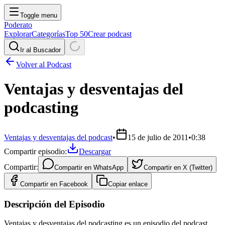
Toggle menu
Poderato
Explorar
Categorías
Top 50
Crear podcast
Ir al Buscador
Volver al Podcast
Ventajas y desventajas del
podcasting
Ventajas y desventajas del podcast
•
15 de julio de 2011
•
0:38
Compartir episodio:
Descargar
Compartir:
Compartir en
WhatsApp
Compartir en
X (Twitter)
Compartir en
Facebook
Copiar enlace
Descripción del Episodio
Ventajas y desventajas del podcasting es un episodio del podcast