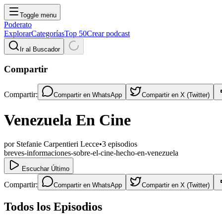
Toggle menu
Poderato
Explorar
Categorías
Top 50
Crear podcast
Ir al Buscador
Compartir
Compartir:
Compartir en
WhatsApp
Compartir en
X (Twitter)
Venezuela En Cine
por
Stefanie Carpentieri Lecce
•
3
episodios
breves-informaciones-sobre-el-cine-hecho-en-venezuela
Escuchar Último
Compartir:
Compartir en
WhatsApp
Compartir en
X (Twitter)
Todos los Episodios