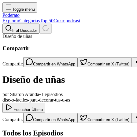
Toggle menu
Poderato
Explorar
Categorías
Top 50
Crear podcast
Ir al Buscador
Diseño de uñas
Compartir
Compartir:
Compartir en
WhatsApp
Compartir en
X (Twitter)
Diseño de uñas
por
Sharon Aranda
•
1
episodios
dise-o-faciles-para-decorar-tus-u-as
Escuchar Último
Compartir:
Compartir en
WhatsApp
Compartir en
X (Twitter)
Todos los Episodios