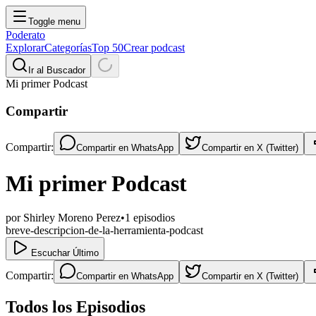
Toggle menu
Poderato
Explorar
Categorías
Top 50
Crear podcast
Ir al Buscador
Mi primer Podcast
Compartir
Compartir:
Compartir en
WhatsApp
Compartir en
X (Twitter)
Mi primer Podcast
por
Shirley Moreno Perez
•
1
episodios
breve-descripcion-de-la-herramienta-podcast
Escuchar Último
Compartir:
Compartir en
WhatsApp
Compartir en
X (Twitter)
Todos los Episodios