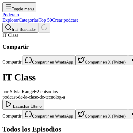
Toggle menu
Poderato
Explorar
Categorías
Top 50
Crear podcast
Ir al Buscador
IT Class
Compartir
Compartir:
Compartir en
WhatsApp
Compartir en
X (Twitter)
IT Class
por
Silvia Rangel
•
2
episodios
podcast-de-la-clase-de-tecnolog-a
Escuchar Último
Compartir:
Compartir en
WhatsApp
Compartir en
X (Twitter)
Todos los Episodios