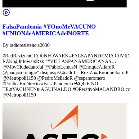
FalsaPandemia #YOnoMeVACUNO
#UNIONdeAMERICAdelNORTE
By
radioresistencia2030
#RedReziztenCIA #INFOWARS #FALSAPANDEMIA C0VID
RZK @InfowarsRzk "#VILLASPANAMERICANAS…
@MovCiudadanoJal @PabloLemusN @EnriqueAlfaroR
@juanjosefrangie" disq.us/p/24oa0c1—ReziZ @EnriqueIbarraP
@Metropoli1150 @PedroMelladoR @esperaromero
#PolíticaEnDirecto #FalsaPandemia 📢QUE NO
TE,#VACUNENtuAGUINALDO #OPerativoMALANDRO cc
@Metropoli1150