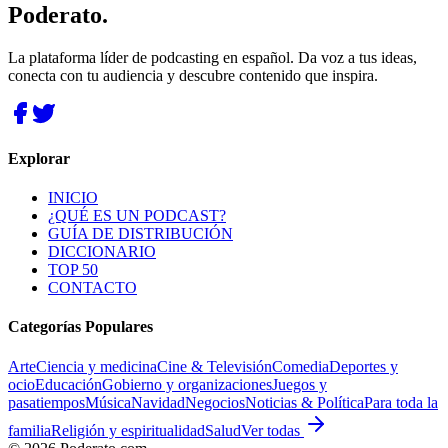
Poderato
.
La plataforma líder de podcasting en español. Da voz a tus ideas,
conecta con tu audiencia y descubre contenido que inspira.
Explorar
INICIO
¿QUÉ ES UN PODCAST?
GUÍA DE DISTRIBUCIÓN
DICCIONARIO
TOP 50
CONTACTO
Categorías Populares
Arte
Ciencia y medicina
Cine & Televisión
Comedia
Deportes y
ocio
Educación
Gobierno y organizaciones
Juegos y
pasatiempos
Música
Navidad
Negocios
Noticias & Política
Para toda la
familia
Religión y espiritualidad
Salud
Ver todas