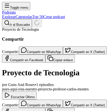
Toggle menu
Poderato
Explorar
Categorías
Top 50
Crear podcast
Ir al Buscador
Proyecto de Tecnologia
Compartir
Compartir:
Compartir en
WhatsApp
Compartir en
X (Twitter)
Compartir en
Facebook
Copiar enlace
Proyecto de Tecnologia
por
Guns And Roses
•
1
episodios
pues-aqui-esta-nuestro-proyecto-profesor-carlos-montes
Escuchar Último
Compartir:
Compartir en
WhatsApp
Compartir en
X (Twitter)