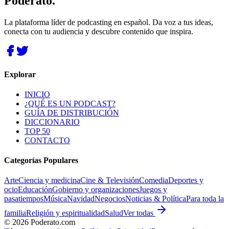
Poderato
.
La plataforma líder de podcasting en español. Da voz a tus ideas,
conecta con tu audiencia y descubre contenido que inspira.
Explorar
INICIO
¿QUÉ ES UN PODCAST?
GUÍA DE DISTRIBUCIÓN
DICCIONARIO
TOP 50
CONTACTO
Categorías Populares
Arte
Ciencia y medicina
Cine & Televisión
Comedia
Deportes y
ocio
Educación
Gobierno y organizaciones
Juegos y
pasatiempos
Música
Navidad
Negocios
Noticias & Política
Para toda la
familia
Religión y espiritualidad
Salud
Ver todas
©
2026
Poderato.com