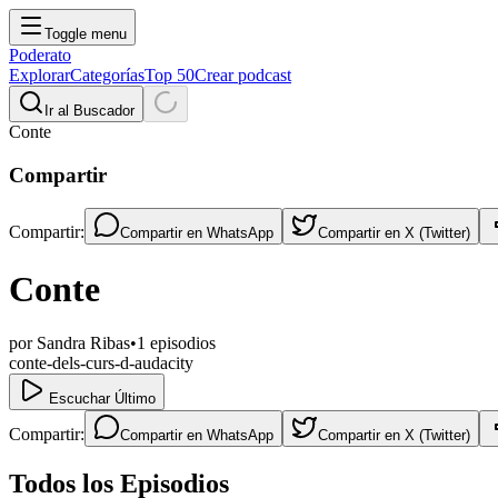
Toggle menu
Poderato
Explorar
Categorías
Top 50
Crear podcast
Ir al Buscador
Conte
Compartir
Compartir:
Compartir en
WhatsApp
Compartir en
X (Twitter)
Conte
por
Sandra Ribas
•
1
episodios
conte-dels-curs-d-audacity
Escuchar Último
Compartir:
Compartir en
WhatsApp
Compartir en
X (Twitter)
Todos los Episodios