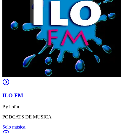
ILO FM
By
ilofm
PODCATS DE MUSICA
Solo música.