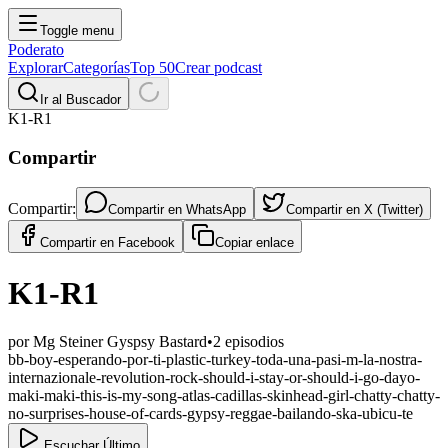
Toggle menu
Poderato
Explorar
Categorías
Top 50
Crear podcast
Ir al Buscador
K1-R1
Compartir
Compartir:
Compartir en
WhatsApp
Compartir en
X (Twitter)
Compartir en
Facebook
Copiar enlace
K1-R1
por
Mg Steiner Gyspsy Bastard
•
2
episodios
bb-boy-esperando-por-ti-plastic-turkey-toda-una-pasi-m-la-nostra-
internazionale-revolution-rock-should-i-stay-or-should-i-go-dayo-
maki-maki-this-is-my-song-atlas-cadillas-skinhead-girl-chatty-chatty-
no-surprises-house-of-cards-gypsy-reggae-bailando-ska-ubicu-te
Escuchar Último