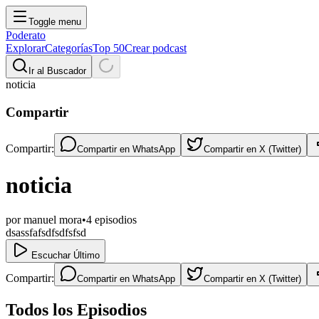
Toggle menu
Poderato
Explorar
Categorías
Top 50
Crear podcast
Ir al Buscador
noticia
Compartir
Compartir:
Compartir en
WhatsApp
Compartir en
X (Twitter)
noticia
por
manuel mora
•
4
episodios
dsassfafsdfsdfsfsd
Escuchar Último
Compartir:
Compartir en
WhatsApp
Compartir en
X (Twitter)
Todos los Episodios