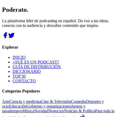
Poderato
.
La plataforma líder de podcasting en español. Da voz a tus ideas,
conecta con tu audiencia y descubre contenido que inspira.
Explorar
INICIO
¿QUÉ ES UN PODCAST?
GUÍA DE DISTRIBUCIÓN
DICCIONARIO
TOP 50
CONTACTO
Categorías Populares
Arte
Ciencia y medicina
Cine & Televisión
Comedia
Deportes y
ocio
Educación
Gobierno y organizaciones
Juegos y
pasatiempos
Música
Navidad
Negocios
Noticias & Política
Para toda la