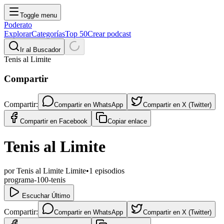
Toggle menu
Poderato
Explorar
Categorías
Top 50
Crear podcast
Ir al Buscador
Tenis al Limite
Compartir
Compartir:
Compartir en
WhatsApp
Compartir en
X (Twitter)
Compartir en
Facebook
Copiar enlace
Tenis al Limite
por
Tenis al Limite Limite
•
1
episodios
programa-100-tenis
Escuchar Último
Compartir:
Compartir en
WhatsApp
Compartir en
X (Twitter)