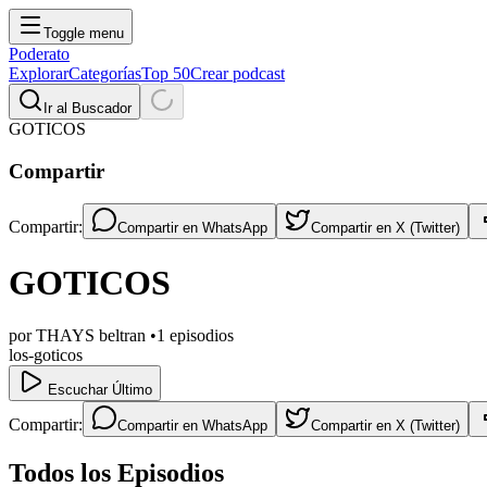
Toggle menu
Poderato
Explorar
Categorías
Top 50
Crear podcast
Ir al Buscador
GOTICOS
Compartir
Compartir:
Compartir en
WhatsApp
Compartir en
X (Twitter)
GOTICOS
por
THAYS beltran
•
1
episodios
los-goticos
Escuchar Último
Compartir:
Compartir en
WhatsApp
Compartir en
X (Twitter)
Todos los Episodios