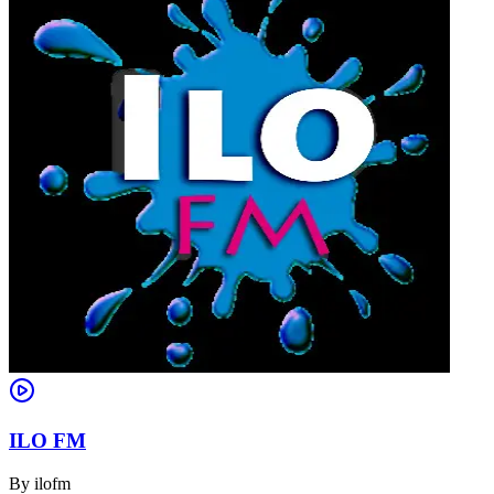
ILO FM
By
ilofm