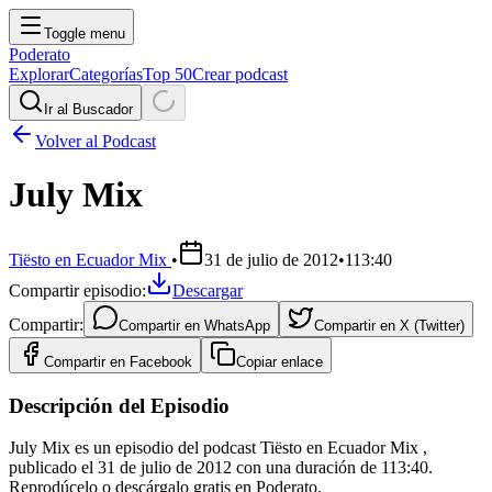
Toggle menu
Poderato
Explorar
Categorías
Top 50
Crear podcast
Ir al Buscador
Volver al Podcast
July Mix
Tiësto en Ecuador Mix
•
31 de julio de 2012
•
113:40
Compartir episodio:
Descargar
Compartir:
Compartir en
WhatsApp
Compartir en
X (Twitter)
Compartir en
Facebook
Copiar enlace
Descripción del Episodio
July Mix es un episodio del podcast Tiësto en Ecuador Mix ,
publicado el 31 de julio de 2012 con una duración de 113:40.
Reprodúcelo o descárgalo gratis en Poderato.