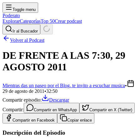
Toggle menu
Poderato
Explorar
Categorías
Top 50
Crear podcast
Ir al Buscador
Volver al Podcast
DE FRENTE A LAS 7:30, 29
AGOSTO 2011
Mientras das un paseo por el Blog. te invito a escuchar musica
•
29 de agosto de 2011
•
32:50
Compartir episodio:
Descargar
Compartir:
Compartir en
WhatsApp
Compartir en
X (Twitter)
Compartir en
Facebook
Copiar enlace
Descripción del Episodio