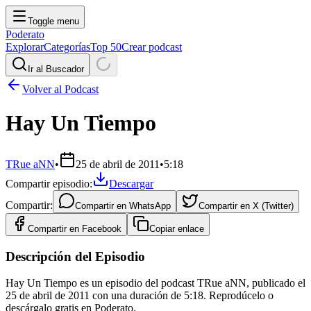
Toggle menu
Poderato
Explorar
Categorías
Top 50
Crear podcast
Ir al Buscador
Volver al Podcast
Hay Un Tiempo
TRue aNN
•
25 de abril de 2011
•
5:18
Compartir episodio:
Descargar
Compartir:
Compartir en
WhatsApp
Compartir en
X (Twitter)
Compartir en
Facebook
Copiar enlace
Descripción del Episodio
Hay Un Tiempo es un episodio del podcast TRue aNN, publicado el
25 de abril de 2011 con una duración de 5:18. Reprodúcelo o
descárgalo gratis en Poderato.