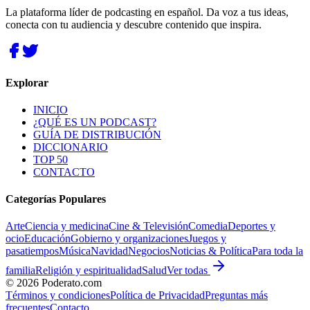
La plataforma líder de podcasting en español. Da voz a tus ideas,
conecta con tu audiencia y descubre contenido que inspira.
Explorar
INICIO
¿QUÉ ES UN PODCAST?
GUÍA DE DISTRIBUCIÓN
DICCIONARIO
TOP 50
CONTACTO
Categorías Populares
Arte
Ciencia y medicina
Cine & Televisión
Comedia
Deportes y
ocio
Educación
Gobierno y organizaciones
Juegos y
pasatiempos
Música
Navidad
Negocios
Noticias & Política
Para toda la
familia
Religión y espiritualidad
Salud
Ver todas
©
2026
Poderato.com
Términos y condiciones
Política de Privacidad
Preguntas más
frecuentes
Contacto