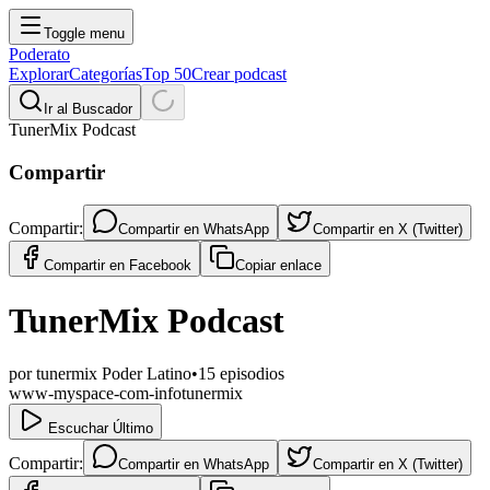
Toggle menu
Poderato
Explorar
Categorías
Top 50
Crear podcast
Ir al Buscador
TunerMix Podcast
Compartir
Compartir:
Compartir en
WhatsApp
Compartir en
X (Twitter)
Compartir en
Facebook
Copiar enlace
TunerMix Podcast
por
tunermix Poder Latino
•
15
episodios
www-myspace-com-infotunermix
Escuchar Último
Compartir:
Compartir en
WhatsApp
Compartir en
X (Twitter)