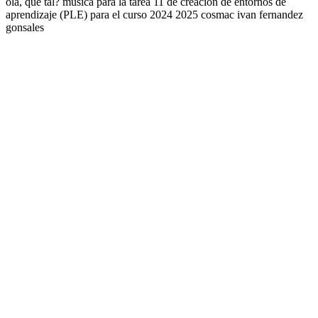
ola, que tal? musica para la tarea 11 de creación de entornos de
aprendizaje (PLE) para el curso 2024 2025 cosmac ivan fernandez
gonsales