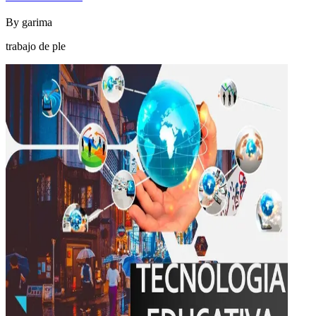
By
garima
trabajo de ple