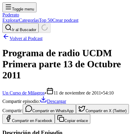
Toggle menu
Poderato
Explorar
Categorías
Top 50
Crear podcast
Ir al Buscador
Volver al Podcast
Programa de radio UCDM
Primera parte 13 de Octubre
2011
Un Curso de Milagros
•
11 de noviembre de 2011
•
54:10
Compartir episodio:
Descargar
Compartir:
Compartir en
WhatsApp
Compartir en
X (Twitter)
Compartir en
Facebook
Copiar enlace
Descripción del Episodio