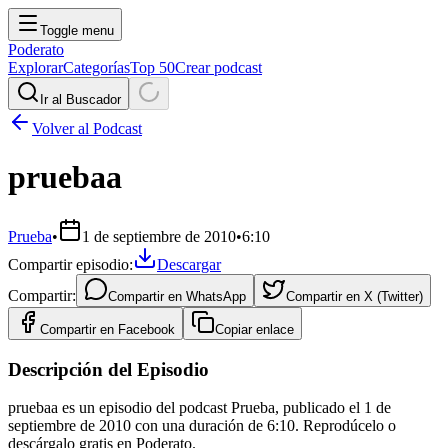
Toggle menu
Poderato
Explorar
Categorías
Top 50
Crear podcast
Ir al Buscador
Volver al Podcast
pruebaa
Prueba
•
1 de septiembre de 2010
•
6:10
Compartir episodio:
Descargar
Compartir:
Compartir en
WhatsApp
Compartir en
X (Twitter)
Compartir en
Facebook
Copiar enlace
Descripción del Episodio
pruebaa es un episodio del podcast Prueba, publicado el 1 de
septiembre de 2010 con una duración de 6:10. Reprodúcelo o
descárgalo gratis en Poderato.