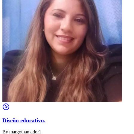
Diseño educativo.
By
margothamador1