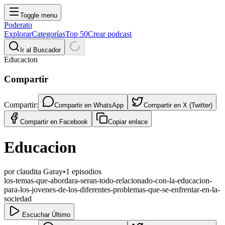
Toggle menu
Poderato
Explorar
Categorías
Top 50
Crear podcast
Ir al Buscador
Educacion
Compartir
Compartir:
Compartir en
WhatsApp
Compartir en
X (Twitter)
Compartir en
Facebook
Copiar enlace
Educacion
por
claudita Garay
•
1
episodios
los-temas-que-abordara-seran-todo-relacionado-con-la-educacion-
para-los-jovenes-de-los-diferentes-problemas-que-se-enfrentar-en-la-
sociedad
Escuchar Último