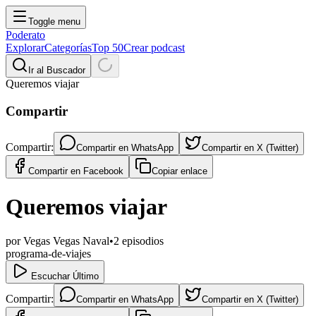
Toggle menu
Poderato
Explorar
Categorías
Top 50
Crear podcast
Ir al Buscador
Queremos viajar
Compartir
Compartir:
Compartir en
WhatsApp
Compartir en
X (Twitter)
Compartir en
Facebook
Copiar enlace
Queremos viajar
por
Vegas Vegas Naval
•
2
episodios
programa-de-viajes
Escuchar Último
Compartir:
Compartir en
WhatsApp
Compartir en
X (Twitter)