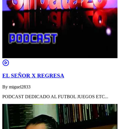
EL SEÑOR X REGRESA
By
miguel2833
PODCAST DEDICADO AL FUTBOL JUEGOS ETC...