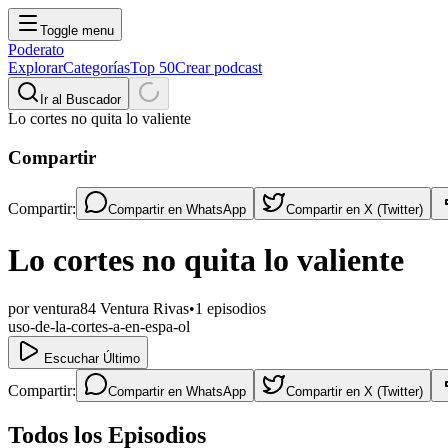
Toggle menu
Poderato
Explorar
Categorías
Top 50
Crear podcast
Ir al Buscador
Lo cortes no quita lo valiente
Compartir
Compartir:
Compartir en
WhatsApp
Compartir en
X (Twitter)
Lo cortes no quita lo valiente
por
ventura84 Ventura Rivas
•
1
episodios
uso-de-la-cortes-a-en-espa-ol
Escuchar Último
Compartir:
Compartir en
WhatsApp
Compartir en
X (Twitter)
Todos los Episodios