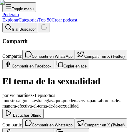
Toggle menu
Poderato
Explorar
Categorías
Top 50
Crear podcast
Ir al Buscador
Compartir
Compartir:
Compartir en
WhatsApp
Compartir en
X (Twitter)
Compartir en
Facebook
Copiar enlace
El tema de la sexualidad
por
vic martínez
•
1
episodios
muestra-algunas-estrategias-que-pueden-servir-para-abordar-de-
manera-efectiva-el-tema-de-la-sexualidad
Escuchar Último
Compartir:
Compartir en
WhatsApp
Compartir en
X (Twitter)