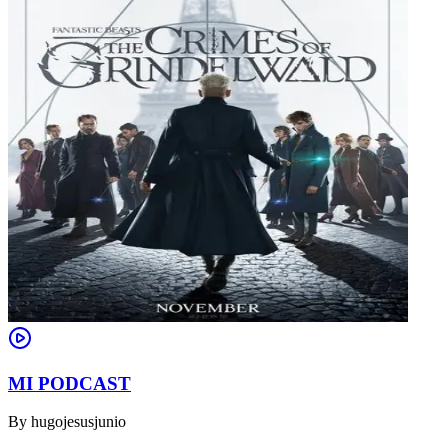
MI PODCAST
By
hugojesusjunio