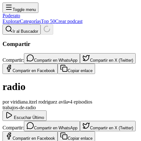
Toggle menu
Poderato
Explorar
Categorías
Top 50
Crear podcast
Ir al Buscador
Compartir
Compartir:
Compartir en
WhatsApp
Compartir en
X (Twitter)
Compartir en
Facebook
Copiar enlace
radio
por
viridiana.itzel rodriguez avila
•
4
episodios
trabajos-de-radio
Escuchar Último
Compartir:
Compartir en
WhatsApp
Compartir en
X (Twitter)
Compartir en
Facebook
Copiar enlace