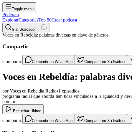
Toggle menu
Poderato
Explorar
Categorías
Top 50
Crear podcast
Ir al Buscador
Voces en Rebeldía: palabras diversas en clave de géneros
Compartir
Compartir:
Compartir en
WhatsApp
Compartir en
X (Twitter)
Voces en Rebeldía: palabras dive
por
Voces en Rebeldía Radio
•
1
episodios
programa-radial-que-aborda-tem-ticas-vinculadas-a-la-igualdad-y-desi
com-ar
Escuchar Último
Compartir:
Compartir en
WhatsApp
Compartir en
X (Twitter)