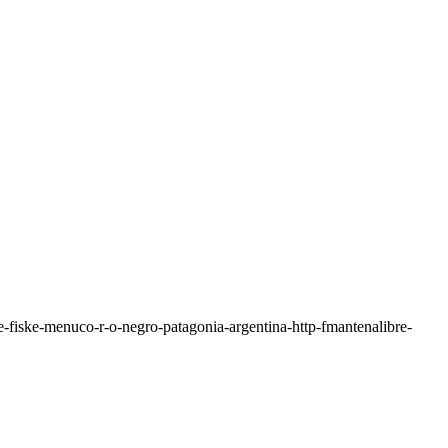
e-fiske-menuco-r-o-negro-patagonia-argentina-http-fmantenalibre-