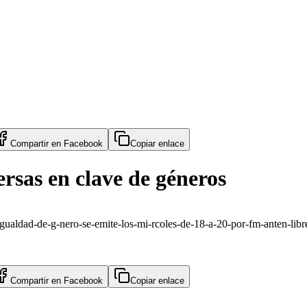
Compartir en
Facebook
Copiar enlace
rsas en clave de géneros
gualdad-de-g-nero-se-emite-los-mi-rcoles-de-18-a-20-por-fm-anten-libr
Compartir en
Facebook
Copiar enlace