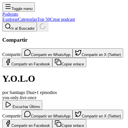
Toggle menu
Poderato
Explorar
Categorías
Top 50
Crear podcast
Ir al Buscador
Compartir
Compartir:
Compartir en
WhatsApp
Compartir en
X (Twitter)
Compartir en
Facebook
Copiar enlace
Y.O.L.O
por
Santiago Diaz
•
1
episodios
you-only-live-once
Escuchar Último
Compartir:
Compartir en
WhatsApp
Compartir en
X (Twitter)
Compartir en
Facebook
Copiar enlace