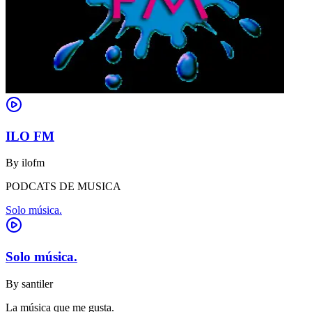
ILO FM
By
ilofm
PODCATS DE MUSICA
Solo música.
Solo música.
By
santiler
La música que me gusta.