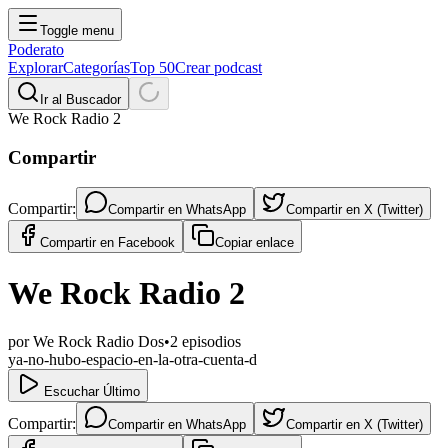
Toggle menu
Poderato
Explorar
Categorías
Top 50
Crear podcast
Ir al Buscador
We Rock Radio 2
Compartir
Compartir:
Compartir en
WhatsApp
Compartir en
X (Twitter)
Compartir en
Facebook
Copiar enlace
We Rock Radio 2
por
We Rock Radio Dos
•
2
episodios
ya-no-hubo-espacio-en-la-otra-cuenta-d
Escuchar Último
Compartir:
Compartir en
WhatsApp
Compartir en
X (Twitter)