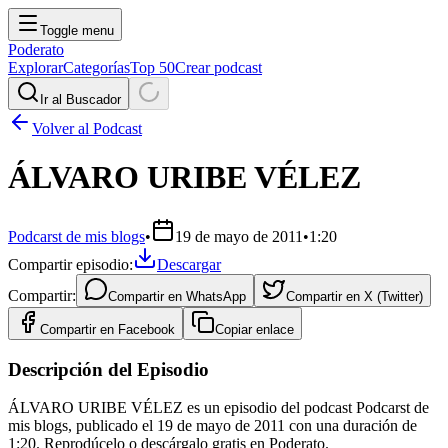
Toggle menu
Poderato
Explorar
Categorías
Top 50
Crear podcast
Ir al Buscador
Volver al Podcast
ÁLVARO URIBE VÉLEZ
Podcarst de mis blogs
•
19 de mayo de 2011
•
1:20
Compartir episodio:
Descargar
Compartir:
Compartir en
WhatsApp
Compartir en
X (Twitter)
Compartir en
Facebook
Copiar enlace
Descripción del Episodio
ÁLVARO URIBE VÉLEZ es un episodio del podcast Podcarst de
mis blogs, publicado el 19 de mayo de 2011 con una duración de
1:20. Reprodúcelo o descárgalo gratis en Poderato.