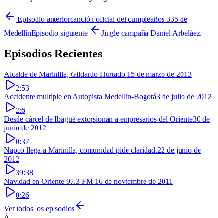
Episodio anterior
canción oficial del cumpleaños 335 de
Medellín
Episodio siguiente
Jingle campaña Daniel Arbeláez.
Episodios Recientes
Alcalde de Marinilla, Gildardo Hurtado
15 de marzo de 2013
2:53
Accidente multiple en Autopista Medellín-Bogotá
3 de julio de 2012
2:6
Desde cárcel de Ibagué extorsionan a empresarios del Oriente
30 de
junio de 2012
0:37
Napco llega a Marinilla, comunidad pide claridad.
22 de junio de
2012
39:38
Navidad en Oriente 97.3 FM
16 de noviembre de 2011
0:26
Ver todos los episodios
Á