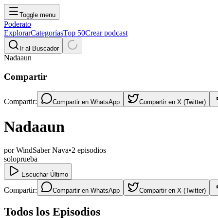
Toggle menu
Poderato
Explorar
Categorías
Top 50
Crear podcast
Ir al Buscador
Nadaaun
Compartir
Compartir:
Compartir en
WhatsApp
Compartir en
X (Twitter)
Nadaaun
por
WindSaber Nava
•
2
episodios
soloprueba
Escuchar Último
Compartir:
Compartir en
WhatsApp
Compartir en
X (Twitter)
Todos los Episodios