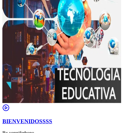
BIENVENIDOSSSS
By
yenniferbono