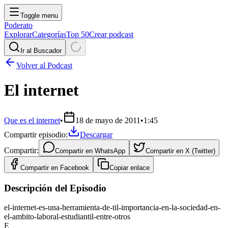
Toggle menu
Poderato
Explorar
Categorías
Top 50
Crear podcast
Ir al Buscador
Volver al Podcast
El internet
Que es el internet
•
18 de mayo de 2011
•
1:45
Compartir episodio:
Descargar
Compartir:
Compartir en
WhatsApp
Compartir en
X (Twitter)
Compartir en
Facebook
Copiar enlace
Descripción del Episodio
el-internet-es-una-herramienta-de-til-importancia-en-la-sociedad-en-
el-ambito-laboral-estudiantil-entre-otros
E