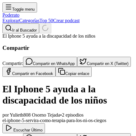
Toggle menu
Poderato
Explorar
Categorías
Top 50
Crear podcast
Ir al Buscador
El Iphone 5 ayuda a la discapacidad de los niños
Compartir
Compartir:
Compartir en
WhatsApp
Compartir en
X (Twitter)
Compartir en
Facebook
Copiar enlace
El Iphone 5 ayuda a la
discapacidad de los niños
por
Yulieth808 Osorno Tejada
•
2
episodios
el-iphone-5-servira-como-terapia-para-los-ni-os-ciegos
Escuchar Último