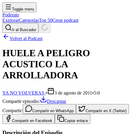
Toggle menu
Poderato
Explorar
Categorías
Top 50
Crear podcast
Ir al Buscador
Volver al Podcast
HUELE A PELIGRO
ACUSTICO LA
ARROLLADORA
YA NO VOLVERAS
•
3 de agosto de 2011
•
5:0
Compartir episodio:
Descargar
Compartir:
Compartir en
WhatsApp
Compartir en
X (Twitter)
Compartir en
Facebook
Copiar enlace
Descripción del Episodio