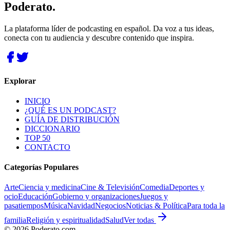
Poderato
.
La plataforma líder de podcasting en español. Da voz a tus ideas,
conecta con tu audiencia y descubre contenido que inspira.
Explorar
INICIO
¿QUÉ ES UN PODCAST?
GUÍA DE DISTRIBUCIÓN
DICCIONARIO
TOP 50
CONTACTO
Categorías Populares
Arte
Ciencia y medicina
Cine & Televisión
Comedia
Deportes y
ocio
Educación
Gobierno y organizaciones
Juegos y
pasatiempos
Música
Navidad
Negocios
Noticias & Política
Para toda la
familia
Religión y espiritualidad
Salud
Ver todas
©
2026
Poderato.com