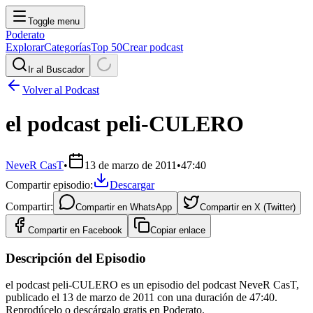
Toggle menu
Poderato
Explorar
Categorías
Top 50
Crear podcast
Ir al Buscador
Volver al Podcast
el podcast peli-CULERO
NeveR CasT
•
13 de marzo de 2011
•
47:40
Compartir episodio:
Descargar
Compartir:
Compartir en
WhatsApp
Compartir en
X (Twitter)
Compartir en
Facebook
Copiar enlace
Descripción del Episodio
el podcast peli-CULERO es un episodio del podcast NeveR CasT,
publicado el 13 de marzo de 2011 con una duración de 47:40.
Reprodúcelo o descárgalo gratis en Poderato.